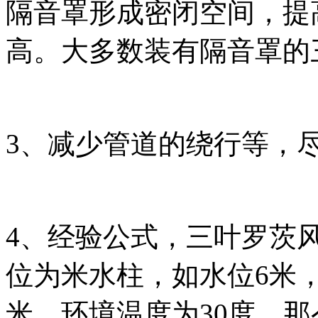
隔音罩形成密闭空间，提
高。大多数装有隔音罩的
3、减少管道的绕行等，
4、经验公式，三叶罗茨风机
位为米水柱，如水位6米，
米，环境温度为30度，那