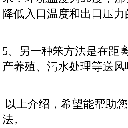
降低入口温度和出口压力
5、另一种笨方法是在距离
产养殖、污水处理等送风
以上介绍，希望能帮助您
法。