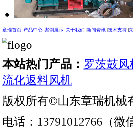
章瑞首页
|
产品中心
|
案例展示
|
关于我们
|
新闻资讯
|
技术支持
|
本站热门产品：
罗茨鼓风
流化返料风机
版权所有©山东章瑞机械
电话：13791012766（微