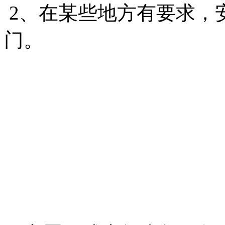
2、在某些地方有要求，
门。