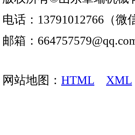
电话：13791012766（微
邮箱：664757579@q
网站地图：
HTML
XML