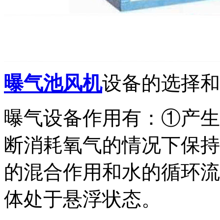
曝气池风机
设备的选择和
曝气设备作用有：①产生
断消耗氧气的情况下保持
的混合作用和水的循环流
体处于悬浮状态。