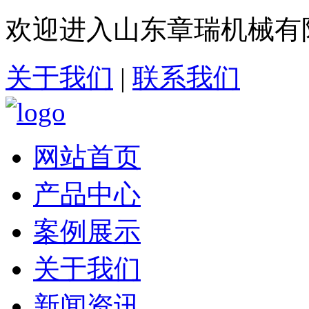
欢迎进入山东章瑞机械有
关于我们
|
联系我们
网站首页
产品中心
案例展示
关于我们
新闻资讯