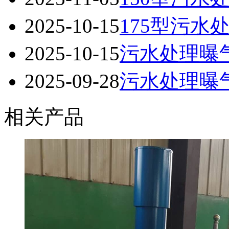
2025-10-15
175型污
2025-10-15
污水处理曝
2025-09-28
污水处理曝
相关产品