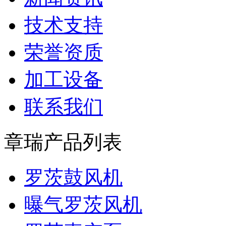
技术支持
荣誉资质
加工设备
联系我们
章瑞产品列表
罗茨鼓风机
曝气罗茨风机