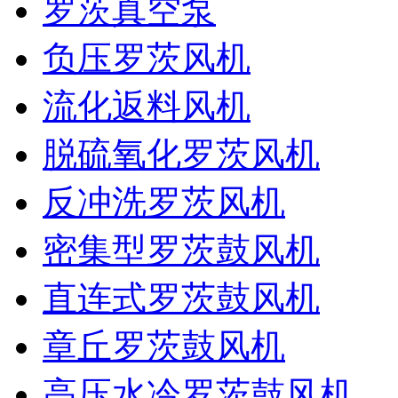
罗茨真空泵
负压罗茨风机
流化返料风机
脱硫氧化罗茨风机
反冲洗罗茨风机
密集型罗茨鼓风机
直连式罗茨鼓风机
章丘罗茨鼓风机
高压水冷罗茨鼓风机