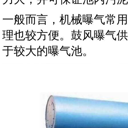
一般而言，机械曝气常用
理也较方便。鼓风曝气供
于较大的曝气池。