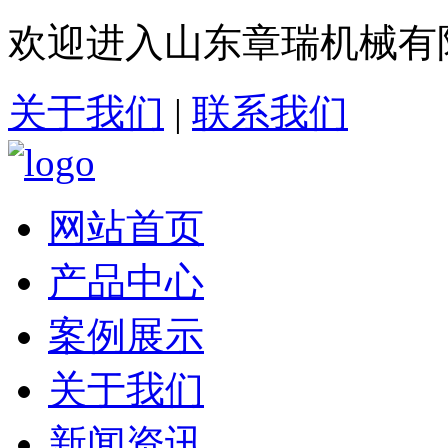
欢迎进入山东章瑞机械有
关于我们
|
联系我们
网站首页
产品中心
案例展示
关于我们
新闻资讯