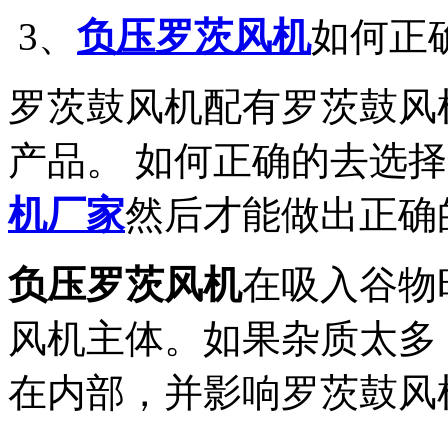
3、
负压罗茨风机
如何正
罗茨鼓风机配有罗茨鼓风
产品。 如何正确的去选
机厂家
然后才能做出正确
负压罗茨风机
在吸入谷物
风机主体。如果杂质太多
在内部，并影响罗茨鼓风