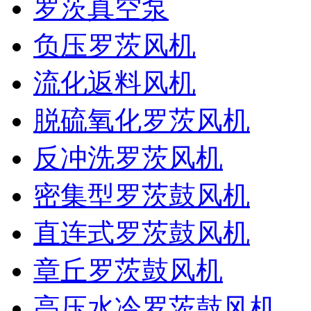
罗茨真空泵
负压罗茨风机
流化返料风机
脱硫氧化罗茨风机
反冲洗罗茨风机
密集型罗茨鼓风机
直连式罗茨鼓风机
章丘罗茨鼓风机
高压水冷罗茨鼓风机