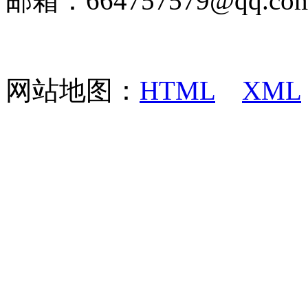
邮箱：664757579@q
网站地图：
HTML
XML