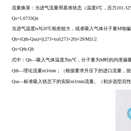
流量换算：当进气流量用基准状态（温度0℃，压力101.3
Qs=1.0733Qn
当进气温度ts与20℃相差较大，或者吸入气体分子量M地
Qb=(Qth-Qsa)×[(273+ts)/(273+20)×29/M]1/2
Qs=Qth-Qb
式中：Qb—吸入气体温度为ts℃，分子量为M时的内泄漏量m3
Qth—理论流量m3/min；（根据要求升压下的进口流量
Qsa—标准吸入状态下的实际m3/min流量。（初步选型