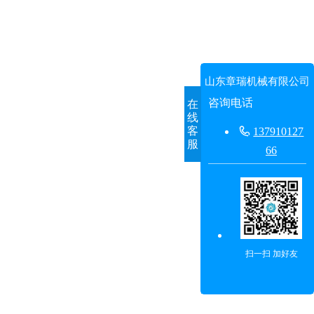
山东章瑞机械有限公司
咨询电话
在
线
客

137910127
服
66
扫一扫 加好友