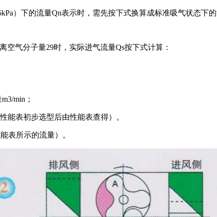
25kPa）下的流量Qn表示时，需先按下式换算成标准吸气状态
偏离空气分子量29时，实际进气流量Qs按下式计算：
/min；
，按性能表初步选型后由性能表查得）。
后性能表所示的流量）。