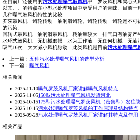
在目前广泛使用的
污水处理曝气鼓风机
中，罗茨风机和离心式
以其、、的特点在小型水处理项目中更受用户的青睐。目前一
几种曝气鼓风机特性的比较
罗茨鼓风机：齿轮传动，油润滑齿轮。齿轮传动，齿轮是不可
的污染。
回转式鼓风机：油润滑鼓风机，耗油量较大，排气口有油雾产
水环式鼓风机：无机械磨损，水为工作液，无任何机械，无油污
吸气16次，大大减小风机脉动，此类风机是目前
污水处理曝气
上一篇：
五种污水处理曝气风机的选型分析
下一篇：
曝气风机
相关新闻
2025-11-10
曝气罗茨风机厂家讲解曝气风机特点
2025-11-05
150型污水处理曝气风机发货河北
2025-10-15
175型污水处理曝气罗茨风机（密集型）发往
2025-10-15
污水处理曝气罗茨风机的工作原理及结构特点
2025-09-28
污水处理曝气罗茨风机厂家讲解其特点及作用
相关产品