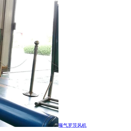
曝气罗茨风机