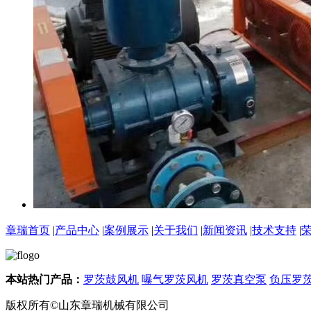
章瑞首页
|
产品中心
|
案例展示
|
关于我们
|
新闻资讯
|
技术支持
|
本站热门产品：
罗茨鼓风机
曝气罗茨风机
罗茨真空泵
负压罗
版权所有©山东章瑞机械有限公司