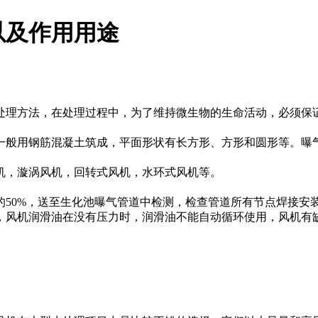
以及作用用途
处理方法，在处理过程中，为了维持微生物的生命活动，必须保
一般用钢筋混凝土筑成，平面形状有长方形、方形和圆形等。曝
机，漩涡风机，回转式风机，水环式风机等。
的50%，送至生化池曝气管道中检测，检查管道所有节点焊接安
，风机润滑油在没有压力时，润滑油不能自动循环使用，风机有