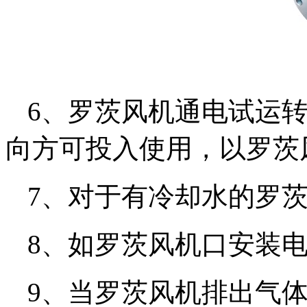
6、罗茨风机通电试运
向方可投入使用，以罗茨
7、对于有冷却水的罗
8、如罗茨风机口安装
9、当罗茨风机排出气