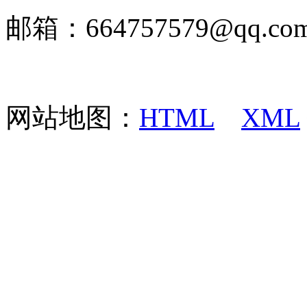
邮箱：664757579@q
网站地图：
HTML
XML