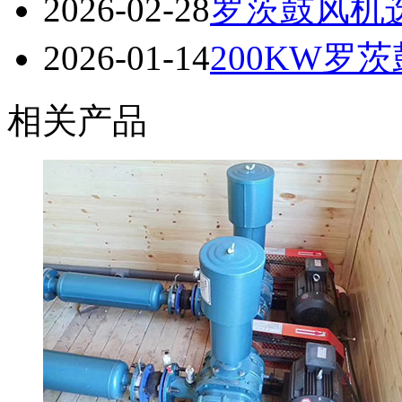
2026-02-28
罗茨鼓风机
2026-01-14
200KW罗
相关产品