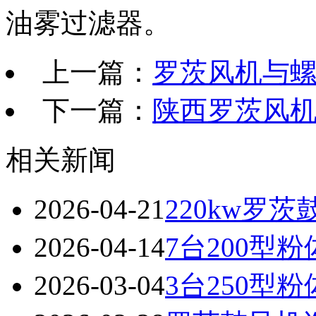
油雾过滤器。
上一篇：
罗茨风机与
下一篇：
陕西罗茨风
相关新闻
2026-04-21
220kw罗
2026-04-14
7台200
2026-03-04
3台250型