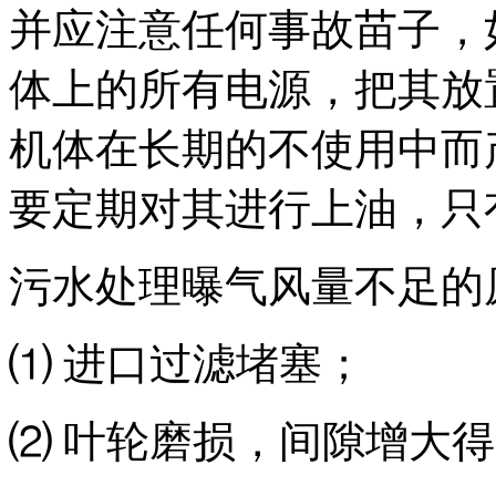
并应注意任何事故苗子，
体上的所有电源，把其放
机体在长期的不使用中而
要定期对其进行上油，只
污水处理曝气风量不足的
⑴ 进口过滤堵塞；
⑵ 叶轮磨损，间隙增大