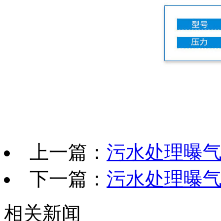
上一篇：
污水处理曝
下一篇：
污水处理曝
相关新闻