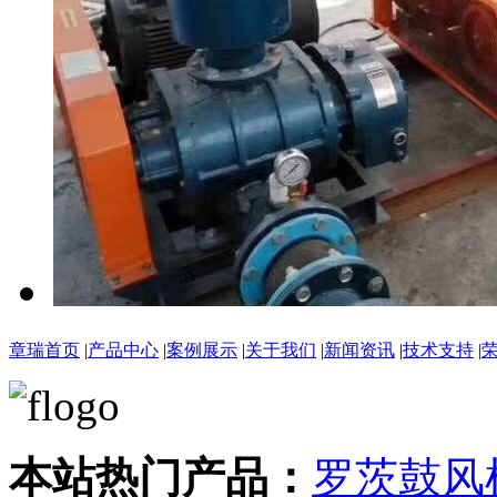
章瑞首页
|
产品中心
|
案例展示
|
关于我们
|
新闻资讯
|
技术支持
|
本站热门产品：
罗茨鼓风