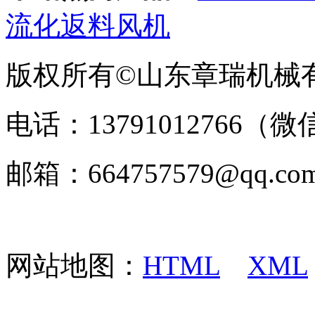
流化返料风机
版权所有©山东章瑞机械
电话：13791012766（微
邮箱：664757579@q
网站地图：
HTML
XML