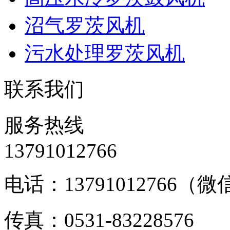
沼气罗茨风机
污水处理罗茨风机
联系我们
服务热线
13791012766
电话：13791012766（
传真：0531-83228576