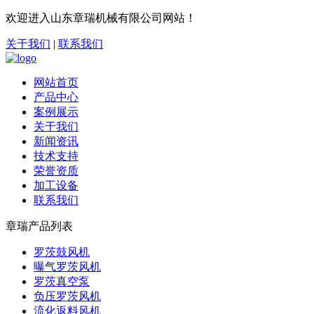
欢迎进入山东章瑞机械有限公司网站！
关于我们
|
联系我们
网站首页
产品中心
案例展示
关于我们
新闻资讯
技术支持
荣誉资质
加工设备
联系我们
章瑞产品列表
罗茨鼓风机
曝气罗茨风机
罗茨真空泵
负压罗茨风机
流化返料风机