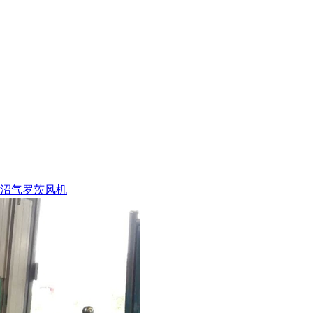
沼气罗茨风机