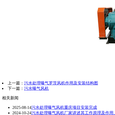
上一篇：
污水处理曝气罗茨风机作用及安装结构图
下一篇：
污水曝气风机
相关新闻
2025-08-14
污水处理曝气风机重庆项目安装完成
2024-10-24
污水处理曝气风机厂家讲述其工作原理及作用