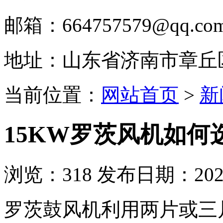
邮箱：664757579@qq.co
地址：山东省济南市章丘
当前位置：
网站首页
>
新
15KW罗茨风机如何
浏览：
318
发布日期：2025-
罗茨鼓风机利用两片或三