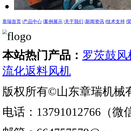
章瑞首页
|
产品中心
|
案例展示
|
关于我们
|
新闻资讯
|
技术支持
|
本站热门产品：
罗茨鼓风
流化返料风机
版权所有©山东章瑞机械
电话：13791012766（微