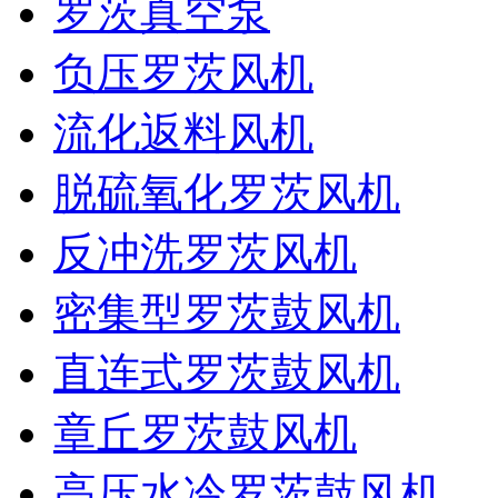
罗茨真空泵
负压罗茨风机
流化返料风机
脱硫氧化罗茨风机
反冲洗罗茨风机
密集型罗茨鼓风机
直连式罗茨鼓风机
章丘罗茨鼓风机
高压水冷罗茨鼓风机