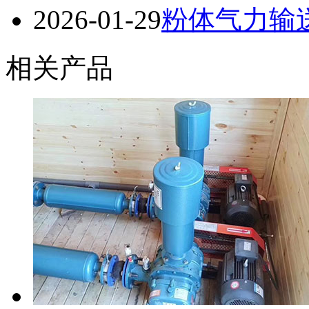
2026-01-29
粉体气力输
相关产品