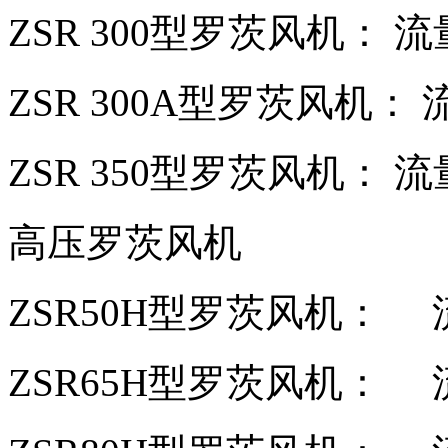
ZSR 300型罗茨风机： 流量：8
ZSR 300A型罗茨风机： 流量：
ZSR 350型罗茨风机： 流量：1
高压罗茨风机
ZSR50H型罗茨风机： 流量：0
ZSR65H型罗茨风机： 流量：0