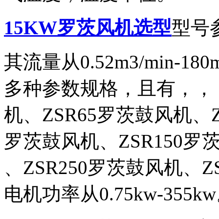
15KW罗茨风机选型
型号
其流量从0.52m3/min-18
多种参数规格，且有，，，
机、ZSR65罗茨鼓风机、Z
罗茨鼓风机、ZSR150罗
、ZSR250罗茨鼓风机、
电机功率从0.75kw-3