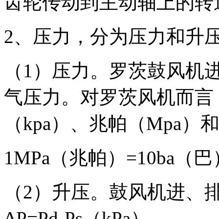
齿轮传动到主动轴上的转速。
2、压力，分为压力和升
（1）压力。罗茨鼓风机
气压力。对罗茨风机而言
（kpa）、兆帕（Mpa
1MPa（兆帕）=10ba（巴）
（2）升压。鼓风机进、
ΔP=Pd-Ps（kPa）。