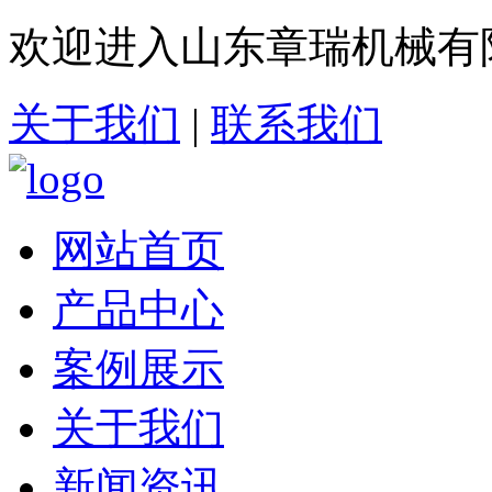
欢迎进入山东章瑞机械有
关于我们
|
联系我们
网站首页
产品中心
案例展示
关于我们
新闻资讯