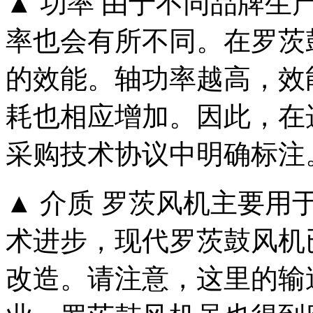
▲ 功率 由于不同品牌
率也会有所不同。在罗茨
的效能。轴功率越高，效
耗也相应增加。因此，在
采购技术协议中明确标注
▲ 介质 罗茨风机主要
术进步，现代罗茨鼓风机
改造。请注意，这里的输