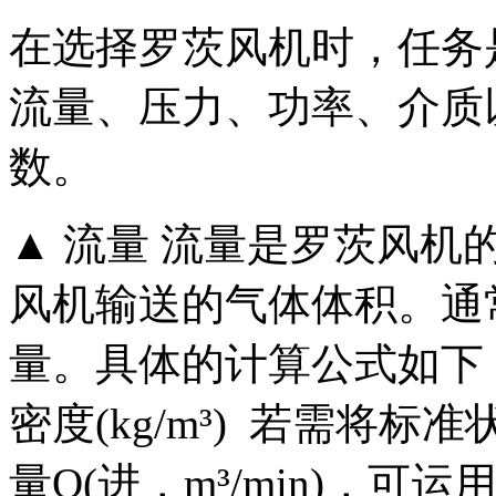
在选择罗茨风机时，任务
流量、压力、功率、介质
数。
▲ 流量 流量是罗茨风
风机输送的气体体积。通
量。具体的计算公式如下： Q(
密度(kg/m³) 若需将标
量Q(进，m³/min)，可运