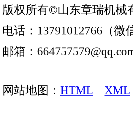
版权所有©山东章瑞机械
电话：13791012766（微
邮箱：664757579@q
网站地图：
HTML
XML