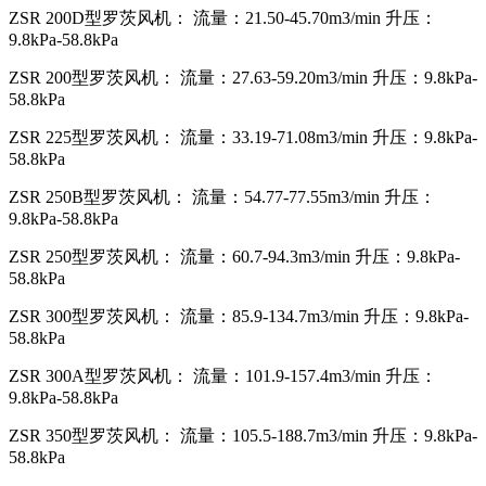
ZSR 200D型罗茨风机： 流量：21.50-45.70m3/min 升压：
9.8kPa-58.8kPa
ZSR 200型罗茨风机： 流量：27.63-59.20m3/min 升压：9.8kPa-
58.8kPa
ZSR 225型罗茨风机： 流量：33.19-71.08m3/min 升压：9.8kPa-
58.8kPa
ZSR 250B型罗茨风机： 流量：54.77-77.55m3/min 升压：
9.8kPa-58.8kPa
ZSR 250型罗茨风机： 流量：60.7-94.3m3/min 升压：9.8kPa-
58.8kPa
ZSR 300型罗茨风机： 流量：85.9-134.7m3/min 升压：9.8kPa-
58.8kPa
ZSR 300A型罗茨风机： 流量：101.9-157.4m3/min 升压：
9.8kPa-58.8kPa
ZSR 350型罗茨风机： 流量：105.5-188.7m3/min 升压：9.8kPa-
58.8kPa