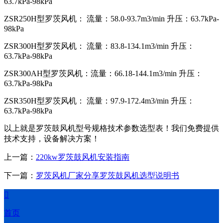
63.7kPa-98kPa
ZSR250H型罗茨风机： 流量：58.0-93.7m3/min 升压：63.7kPa-
98kPa
ZSR300H型罗茨风机： 流量：83.8-134.1m3/min 升压：
63.7kPa-98kPa
ZSR300AH型罗茨风机：流量：66.18-144.1m3/min 升压：
63.7kPa-98kPa
ZSR350H型罗茨风机： 流量：97.9-172.4m3/min 升压：
63.7kPa-98kPa
以上就是罗茨鼓风机型号规格技术参数选型表！我们免费提供
技术支持，设备解决方案！
上一篇：
220kw罗茨鼓风机安装指南
下一篇：
罗茨风机厂家分享罗茨鼓风机选型说明书

首页