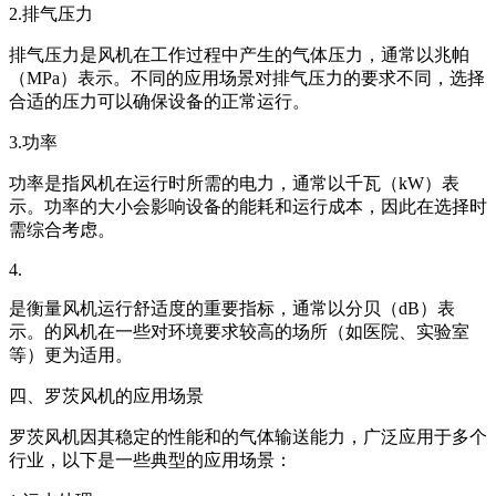
2.排气压力
排气压力是风机在工作过程中产生的气体压力，通常以兆帕
（MPa）表示。不同的应用场景对排气压力的要求不同，选择
合适的压力可以确保设备的正常运行。
3.功率
功率是指风机在运行时所需的电力，通常以千瓦（kW）表
示。功率的大小会影响设备的能耗和运行成本，因此在选择时
需综合考虑。
4.
是衡量风机运行舒适度的重要指标，通常以分贝（dB）表
示。的风机在一些对环境要求较高的场所（如医院、实验室
等）更为适用。
四、罗茨风机的应用场景
罗茨风机因其稳定的性能和的气体输送能力，广泛应用于多个
行业，以下是一些典型的应用场景：