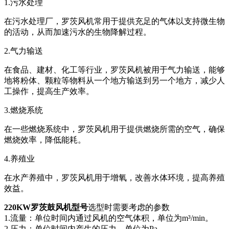
1.污水处理
在污水处理厂，罗茨风机常用于提供充足的气体以支持微生物
的活动，从而加速污水的生物降解过程。
2.气力输送
在食品、建材、化工等行业，罗茨风机被用于气力输送，能够
地将粉体、颗粒等物料从一个地方输送到另一个地方，减少人
工操作，提高生产效率。
3.燃烧系统
在一些燃烧系统中，罗茨风机用于提供燃烧所需的空气，确保
燃烧效率，降低能耗。
4.养殖业
在水产养殖中，罗茨风机用于增氧，改善水体环境，提高养殖
效益。
220KW罗茨鼓风机型号
选型时需要考虑的参数
1.流量：单位时间内通过风机的空气体积，单位为m³/min。
2.压力：单位时间内产生的压力，单位为Pa。