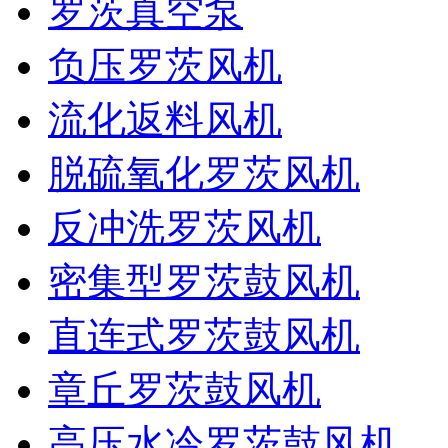
罗茨真空泵
负压罗茨风机
流化返料风机
脱硫氧化罗茨风机
反冲洗罗茨风机
密集型罗茨鼓风机
直连式罗茨鼓风机
章丘罗茨鼓风机
高压水冷罗茨鼓风机