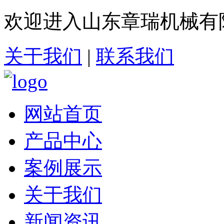
欢迎进入山东章瑞机械有
关于我们
|
联系我们
网站首页
产品中心
案例展示
关于我们
新闻资讯