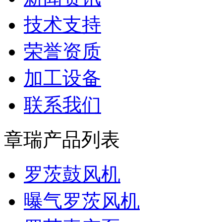
技术支持
荣誉资质
加工设备
联系我们
章瑞产品列表
罗茨鼓风机
曝气罗茨风机