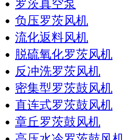
罗茨真空泵
负压罗茨风机
流化返料风机
脱硫氧化罗茨风机
反冲洗罗茨风机
密集型罗茨鼓风机
直连式罗茨鼓风机
章丘罗茨鼓风机
高压水冷罗茨鼓风机