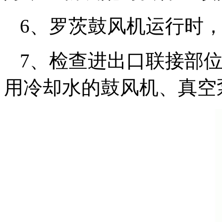
6、罗茨鼓风机运行时
7、检查进出口联接部
用冷却水的鼓风机、真空