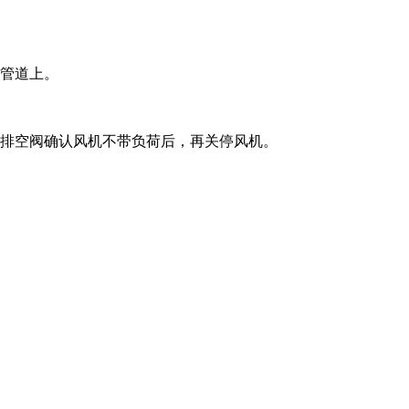
管道上。
排空阀确认风机不带负荷后，再关停风机。