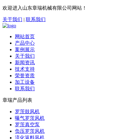
欢迎进入山东章瑞机械有限公司网站！
关于我们
|
联系我们
网站首页
产品中心
案例展示
关于我们
新闻资讯
技术支持
荣誉资质
加工设备
联系我们
章瑞产品列表
罗茨鼓风机
曝气罗茨风机
罗茨真空泵
负压罗茨风机
流化返料风机