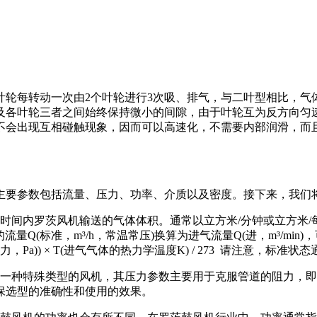
叶轮每转动一次由2个叶轮进行3次吸、排气，与二叶型相比，气
面及各叶轮三者之间始终保持微小的间隙，由于叶轮互为反方向匀
不会出现互相碰触现象，因而可以高速化，不需要内部润滑，而
主要参数包括流量、压力、功率、介质以及密度。接下来，我们
间内罗茨风机输送的气体体积。通常以立方米/分钟或立方米/每小时
状态的流量Q(标准，m³/h，常温常压)换算为进气流量Q(进，m³/min)
蒸气饱和压力，Pa)) × T(进气气体的热力学温度K) / 273 请注意，
为一种特殊类型的风机，其压力参数主要用于克服管道的阻力，
保选型的准确性和使用的效果。