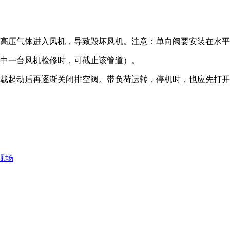
高压气体进入风机，导致毁坏风机。注意：单向阀要安装在水平
中一台风机检修时，可截止该管道）。
载起动后再逐渐关闭排空阀。带负荷运转，停机时，也应先打开
现场