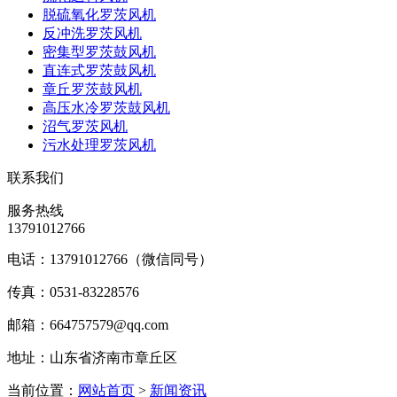
脱硫氧化罗茨风机
反冲洗罗茨风机
密集型罗茨鼓风机
直连式罗茨鼓风机
章丘罗茨鼓风机
高压水冷罗茨鼓风机
沼气罗茨风机
污水处理罗茨风机
联系我们
服务热线
13791012766
电话：13791012766（微信同号）
传真：0531-83228576
邮箱：664757579@qq.com
地址：山东省济南市章丘区
当前位置：
网站首页
>
新闻资讯