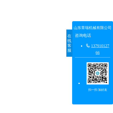
山东章瑞机械有限公司
咨询电话
在
线
客

137910127
服
66
扫一扫 加好友