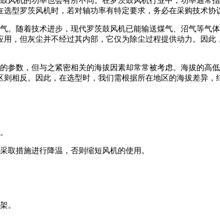
茨鼓风机的功率也会有所不同。在罗茨鼓风机行业中，功率通常
在选型罗茨风机时，若对轴功率有特定要求，务必在采购技术协
空气。随着技术进步，现代罗茨鼓风机已能输送煤气、沼气等气
应用，但灰尘并不经过其内部，它仅为除尘过程提供动力。因此
。
及的参数，但与之紧密相关的海拔因素却常常被考虑。海拔的高
区则相反。因此，在选型时，我们需根据所在地区的海拔差异，
。
采取措施进行降温，否则缩短风机的使用。
架。