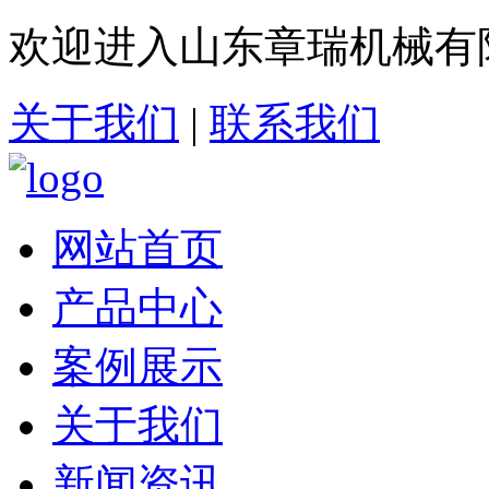
欢迎进入山东章瑞机械有
关于我们
|
联系我们
网站首页
产品中心
案例展示
关于我们
新闻资讯