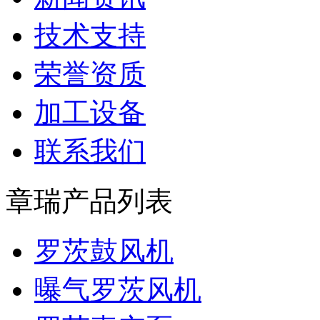
技术支持
荣誉资质
加工设备
联系我们
章瑞产品列表
罗茨鼓风机
曝气罗茨风机