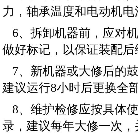
力，轴承温度和电动机
6、拆卸机器前，应对
做好标记，以保证装配
7、新机器或大修后的
建议运行8小时后更换
8、维护检修应按具体
录，建议每年大修一次