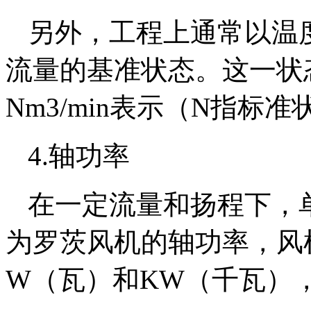
另外，工程上通常以温度为
流量的基准状态。这一状
Nm3/min表示（N指标
4.轴功率
在一定流量和扬程下，
为罗茨风机的轴功率，风
W（瓦）和KW（千瓦）