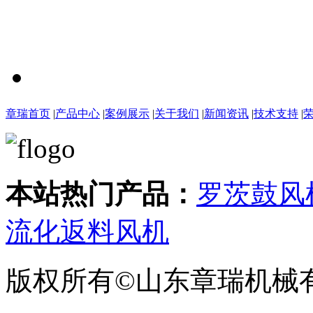
章瑞首页
|
产品中心
|
案例展示
|
关于我们
|
新闻资讯
|
技术支持
|
本站热门产品：
罗茨鼓风
流化返料风机
版权所有©山东章瑞机械