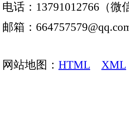
电话：13791012766（微
邮箱：664757579@q
网站地图：
HTML
XML