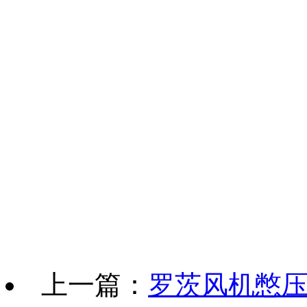
上一篇：
罗茨风机憋