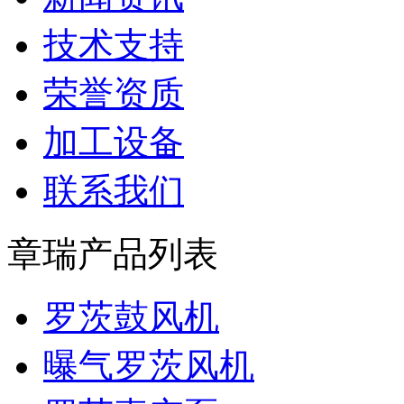
技术支持
荣誉资质
加工设备
联系我们
章瑞产品列表
罗茨鼓风机
曝气罗茨风机