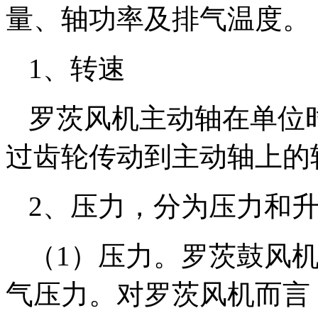
量、轴功率及排气温度。
1、转速
罗茨风机主动轴在单位
过齿轮传动到主动轴上的转数
2、压力，分为压力和
（1）压力。罗茨鼓风
气压力。对罗茨风机而言