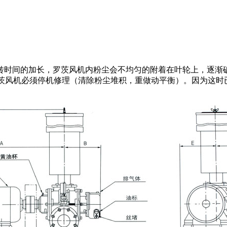
转时间的加长，罗茨风机内粉尘会不均匀的附着在叶轮上，逐渐
，罗茨风机必须停机修理（清除粉尘堆积，重做动平衡）。因为这