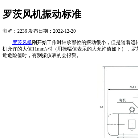
罗茨风机振动标准
浏览：
2236
发布日期：2022-12-20
罗茨风机
刚开始工作时轴承部位的振动很小，但是随着运
机允许的大值11mm/s时（用振幅值表示的大允许值如下）
近危险值时，有测振仪表的会报警。