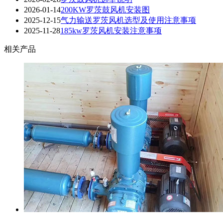
2026-01-14
200KW罗茨鼓风机安装图
2025-12-15
气力输送罗茨风机选型及使用注意事项
2025-11-28
185kw罗茨风机安装注意事项
相关产品