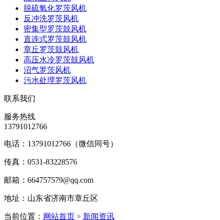
脱硫氧化罗茨风机
反冲洗罗茨风机
密集型罗茨鼓风机
直连式罗茨鼓风机
章丘罗茨鼓风机
高压水冷罗茨鼓风机
沼气罗茨风机
污水处理罗茨风机
联系我们
服务热线
13791012766
电话：13791012766（微信同号）
传真：0531-83228576
邮箱：664757579@qq.com
地址：山东省济南市章丘区
当前位置：
网站首页
>
新闻资讯