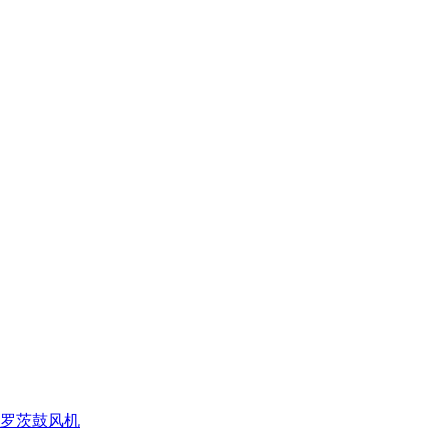
罗茨鼓风机