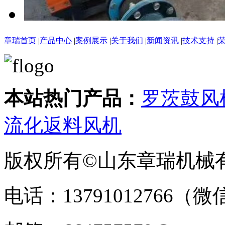
章瑞首页
|
产品中心
|
案例展示
|
关于我们
|
新闻资讯
|
技术支持
|
本站热门产品：
罗茨鼓风
流化返料风机
版权所有©山东章瑞机械
电话：13791012766（微