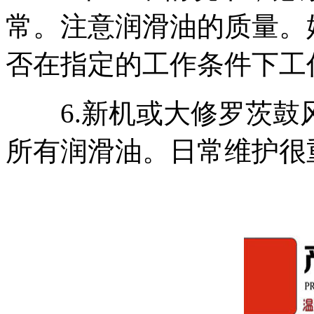
常。注意润滑油的质量。
否在指定的工作条件下工
6.新机或大修罗茨鼓风
所有润滑油。日常维护很