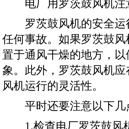
电厂用罗茨鼓风机注
罗茨鼓风机的安全运行
任何事故。如果罗茨鼓风
置于通风干燥的地方，以
象。此外，罗茨鼓风机应
风机运行的灵活性。
平时还要注意以下几
1.检查电厂罗茨鼓风机