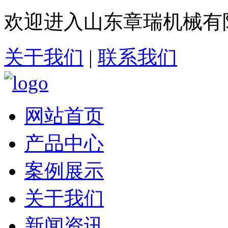
欢迎进入山东章瑞机械有
关于我们
|
联系我们
网站首页
产品中心
案例展示
关于我们
新闻资讯