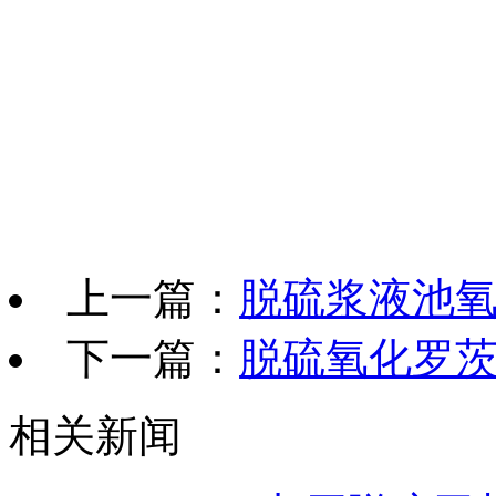
上一篇：
脱硫浆液池氧
下一篇：
脱硫氧化罗
相关新闻