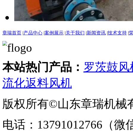
章瑞首页
|
产品中心
|
案例展示
|
关于我们
|
新闻资讯
|
技术支持
|
本站热门产品：
罗茨鼓风
流化返料风机
版权所有©山东章瑞机械
电话：13791012766（微