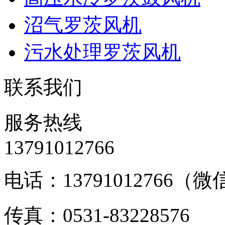
沼气罗茨风机
污水处理罗茨风机
联系我们
服务热线
13791012766
电话：13791012766（
传真：0531-83228576