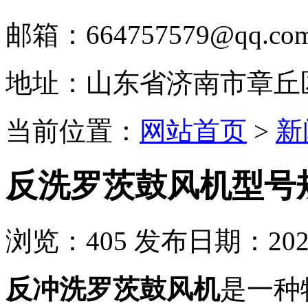
邮箱：664757579@qq.co
地址：山东省济南市章丘
当前位置：
网站首页
>
新
反洗罗茨鼓风机型号
浏览：
405
发布日期：2023-
反冲洗罗茨鼓风机
是一种