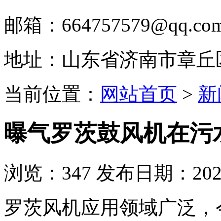
邮箱：664757579@qq.co
地址：山东省济南市章丘
当前位置：
网站首页
>
新
曝气罗茨鼓风机在污
浏览：
347
发布日期：2023-
罗茨风机应用领域广泛，