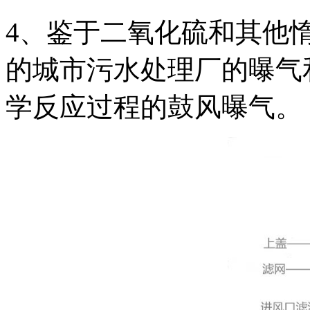
4、鉴于二氧化硫和其他
的城市污水处理厂的曝气
学反应过程的鼓风曝气。