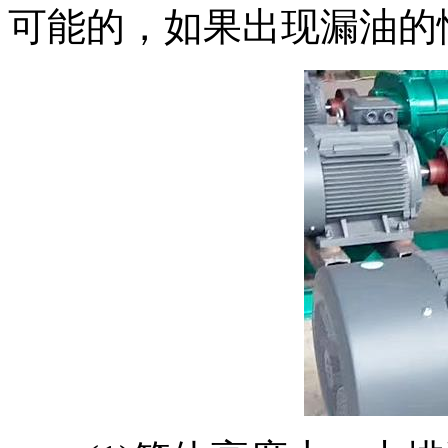
可能的，如果出现漏油的