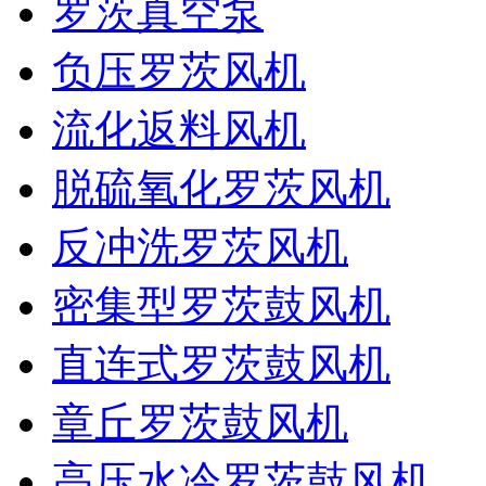
罗茨真空泵
负压罗茨风机
流化返料风机
脱硫氧化罗茨风机
反冲洗罗茨风机
密集型罗茨鼓风机
直连式罗茨鼓风机
章丘罗茨鼓风机
高压水冷罗茨鼓风机