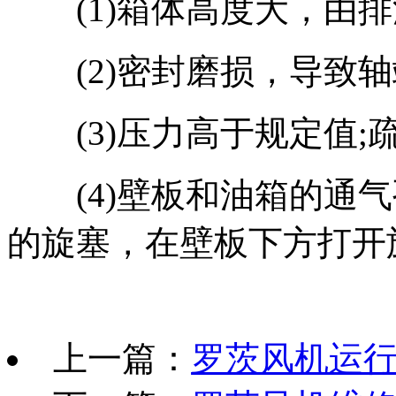
(1)箱体高度大，由排油
(2)密封磨损，导致轴端
(3)压力高于规定值;疏
(4)壁板和油箱的通气
的旋塞，在壁板下方打开
上一篇：
罗茨风机运行