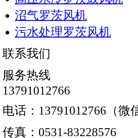
沼气罗茨风机
污水处理罗茨风机
联系我们
服务热线
13791012766
电话：13791012766（
传真：0531-83228576