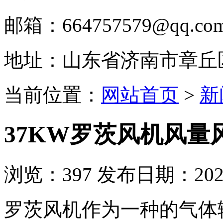
邮箱：664757579@qq.co
地址：山东省济南市章丘
当前位置：
网站首页
>
新
37KW罗茨风机风量
浏览：
397
发布日期：2025-
罗茨风机作为一种的气体