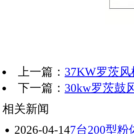
上一篇：
37KW罗茨
下一篇：
30kw罗茨
相关新闻
2026-04-14
7台200