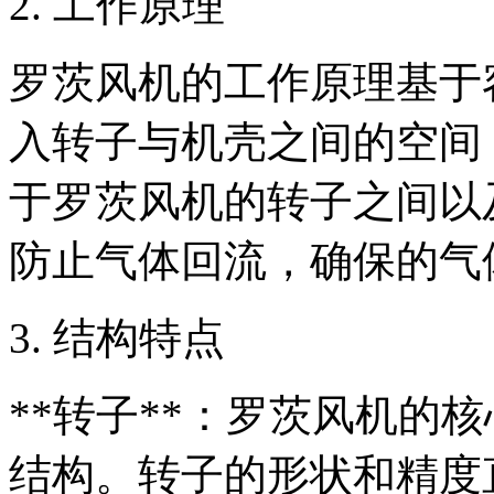
2. 工作原理
罗茨风机的工作原理基于
入转子与机壳之间的空间
于罗茨风机的转子之间以
防止气体回流，确保的气
3. 结构特点
**转子**：罗茨风机
结构。转子的形状和精度