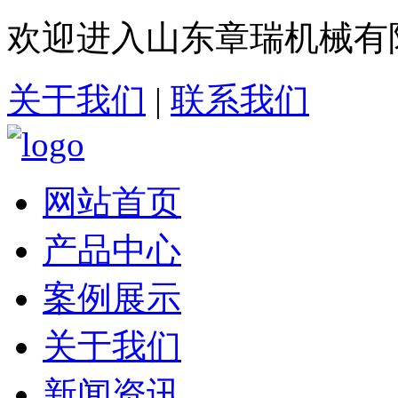
欢迎进入山东章瑞机械有
关于我们
|
联系我们
网站首页
产品中心
案例展示
关于我们
新闻资讯