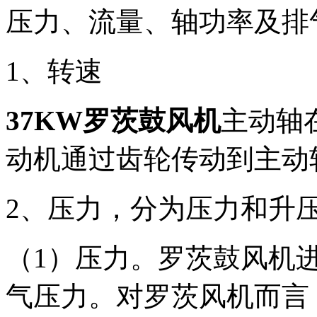
压力、流量、轴功率及排
1、转速
37KW罗茨鼓风机
主动轴
动机通过齿轮传动到主动轴上
2、压力，分为压力和升
（1）压力。罗茨鼓风机
气压力。对罗茨风机而言