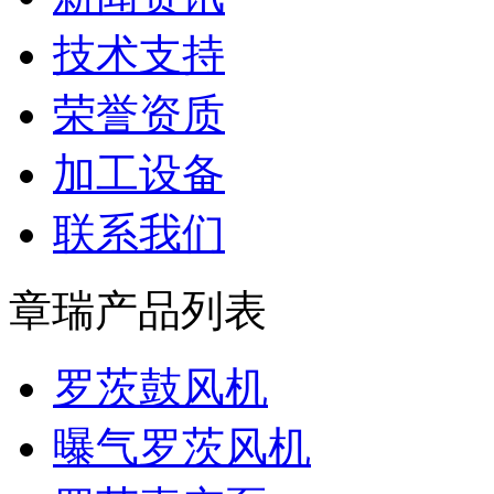
技术支持
荣誉资质
加工设备
联系我们
章瑞产品列表
罗茨鼓风机
曝气罗茨风机