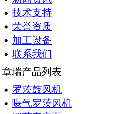
技术支持
荣誉资质
加工设备
联系我们
章瑞产品列表
罗茨鼓风机
曝气罗茨风机