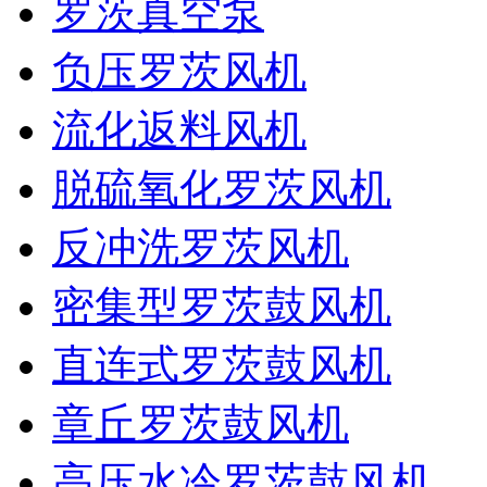
罗茨真空泵
负压罗茨风机
流化返料风机
脱硫氧化罗茨风机
反冲洗罗茨风机
密集型罗茨鼓风机
直连式罗茨鼓风机
章丘罗茨鼓风机
高压水冷罗茨鼓风机