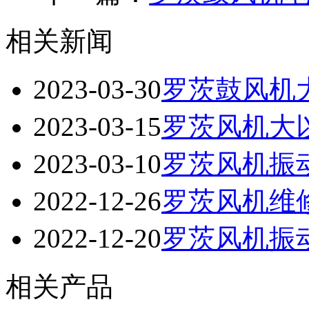
相关新闻
2023-03-30
罗茨鼓风机
2023-03-15
罗茨风机大
2023-03-10
罗茨风机振
2022-12-26
罗茨风机维
2022-12-20
罗茨风机振
相关产品