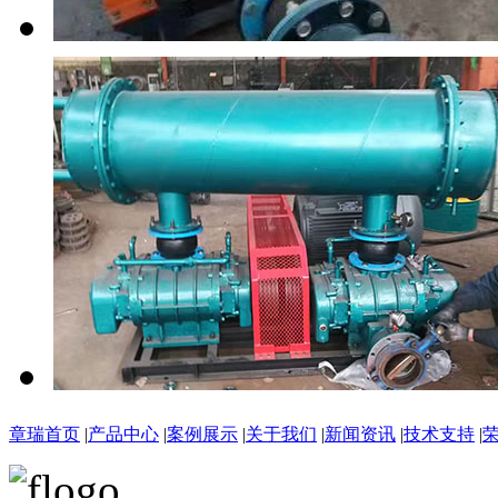
章瑞首页
|
产品中心
|
案例展示
|
关于我们
|
新闻资讯
|
技术支持
|