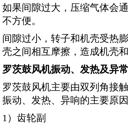
如果间隙过大，压缩气体会
不方便。
间隙过小，转子和机壳受热
壳之间相互摩擦，造成机壳
罗茨鼓风机振动、发热及异
罗茨鼓风机主要由双列角接
振动、发热、异响的主要原
1）齿轮副