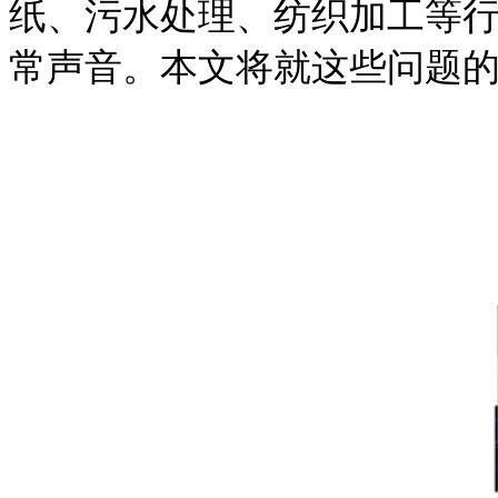
纸、污水处理、纺织加工等
常声音。本文将就这些问题