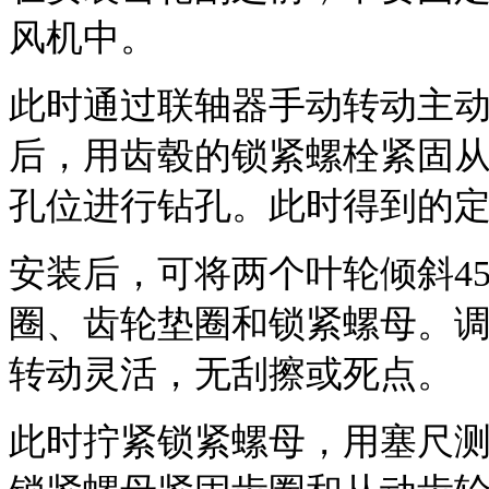
风机中。
此时通过联轴器手动转动主
后，用齿毂的锁紧螺栓紧固
孔位进行钻孔。此时得到的
安装后，可将两个叶轮倾斜4
圈、齿轮垫圈和锁紧螺母。
转动灵活，无刮擦或死点。
此时拧紧锁紧螺母，用塞尺测