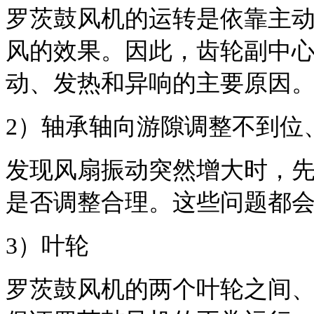
罗茨鼓风机的运转是依靠主
风的效果。因此，齿轮副中
动、发热和异响的主要原因
2）轴承轴向游隙调整不到位
发现风扇振动突然增大时，
是否调整合理。这些问题都
3）叶轮
罗茨鼓风机的两个叶轮之间