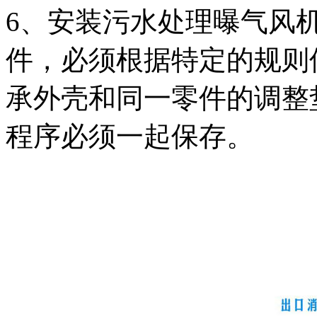
6、安装污水处理曝气风
件，必须根据特定的规则
承外壳和同一零件的调整
程序必须一起保存。