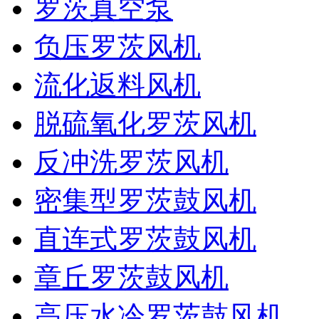
罗茨真空泵
负压罗茨风机
流化返料风机
脱硫氧化罗茨风机
反冲洗罗茨风机
密集型罗茨鼓风机
直连式罗茨鼓风机
章丘罗茨鼓风机
高压水冷罗茨鼓风机