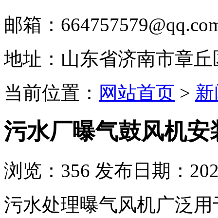
邮箱：664757579@qq.co
地址：山东省济南市章丘
当前位置：
网站首页
>
新
污水厂曝气鼓风机安
浏览：
356
发布日期：2023-
污水处理曝气风机广泛用