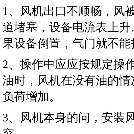
1、风机出口不顺畅，风
道堵塞，设备电流表上升
果设备倒置，气门就不能
2、操作中应应按规定操
油时，风机在没有油的情
负荷增加。
3、风机本身的问，安装
突。