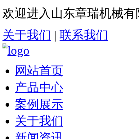
欢迎进入山东章瑞机械有
关于我们
|
联系我们
网站首页
产品中心
案例展示
关于我们
新闻资讯