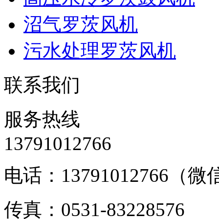
沼气罗茨风机
污水处理罗茨风机
联系我们
服务热线
13791012766
电话：13791012766（
传真：0531-83228576