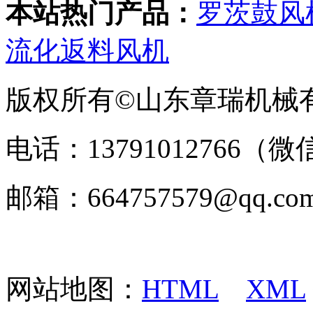
本站热门产品：
罗茨鼓风
流化返料风机
版权所有©山东章瑞机械
电话：13791012766（微
邮箱：664757579@q
网站地图：
HTML
XML