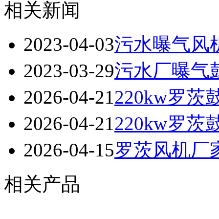
相关新闻
2023-04-03
污水曝气风
2023-03-29
污水厂曝气
2026-04-21
220kw罗
2026-04-21
220kw罗
2026-04-15
罗茨风机厂
相关产品