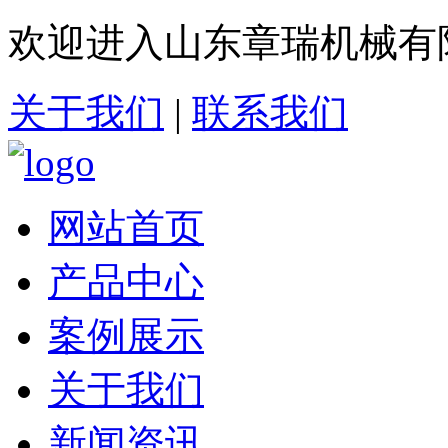
欢迎进入山东章瑞机械有
关于我们
|
联系我们
网站首页
产品中心
案例展示
关于我们
新闻资讯