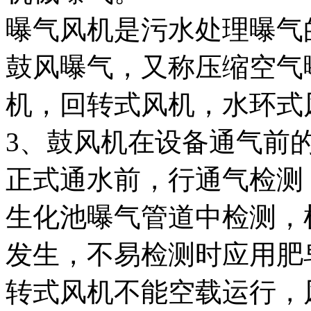
曝气风机是污水处理曝气
鼓风曝气，又称压缩空气
机，回转式风机，水环式
3、鼓风机在设备通气前
正式通水前，行通气检测
生化池曝气管道中检测，
发生，不易检测时应用肥
转式风机不能空载运行，