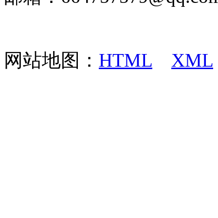
网站地图：
HTML
XML